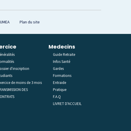
OUMEA
Plan du site
ercice
Medecins
énéralités
Guide Retraite
ormalités
Infos Santé
ossier d'inscription
Gardes
tudiants
Formations
xercice de moins de 3 mois
Entraide
RANSMISSION DES
Pratique
ONTRATS
F.A.Q
LIVRET D'ACCUEIL