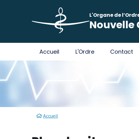
Aller au contenu principal
Panneau de gestion des cookies
L'Organe de l’Ordr
Nouvelle 
Main navigation
Accueil
L'Ordre
Contact
Fil d'Ariane
Accueil