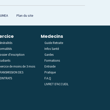
OUMEA
Plan du site
ercice
Medecins
énéralités
Guide Retraite
ormalités
Infos Santé
ossier d'inscription
Gardes
tudiants
Formations
xercice de moins de 3 mois
Entraide
RANSMISSION DES
Pratique
ONTRATS
F.A.Q
LIVRET D'ACCUEIL