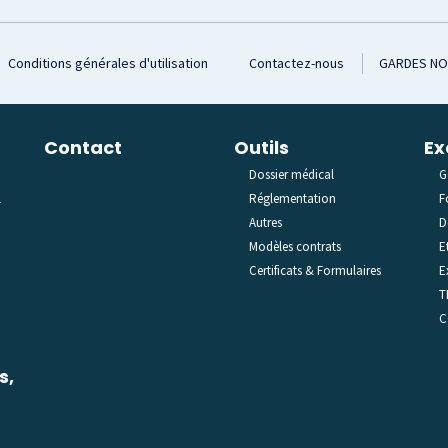
Conditions générales d'utilisation
Contactez-nous
GARDES N
Contact
Outils
Ex
Dossier médical
G
l
Réglementation
F
Autres
D
Modèles contrats
E
Certificats & Formulaires
E
T
C
s,
C