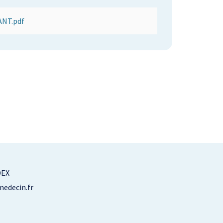
ANT.pdf
DEX
edecin.fr