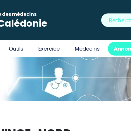
e des médecins
Rechercher
Calédonie
Outils
Exercice
Medecins
Annon