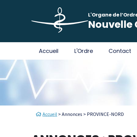
Aller au contenu principal
Panneau de gestion des cookies
L'Organe de l’Ordr
Nouvelle 
Main navigation
Accueil
L'Ordre
Contact
Fil d'Ariane
Accueil
Annonces
PROVINCE-NORD