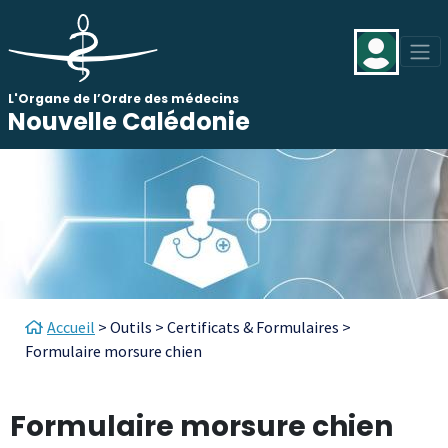
Aller au contenu principal
Panneau de gestion des cookies
L'Organe de l’Ordre des médecins
Nouvelle Calédonie
Fil d'Ariane
Accueil
Outils
Certificats & Formulaires
Formulaire morsure chien
Formulaire morsure chien