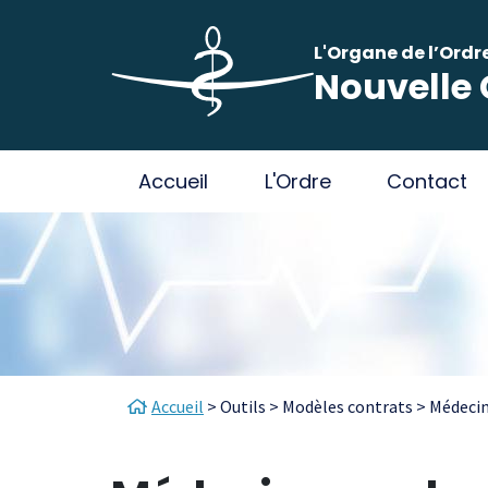
Aller au contenu principal
Panneau de gestion des cookies
L'Organe de l’Ordr
Nouvelle 
Main navigation
Accueil
L'Ordre
Contact
Fil d'Ariane
Accueil
Outils
Modèles contrats
Médecin