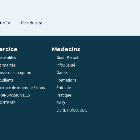
OUMEA
Plan du site
ercice
Medecins
énéralités
Guide Retraite
ormalités
Infos Santé
ossier d'inscription
Gardes
tudiants
Formations
xercice de moins de 3 mois
Entraide
RANSMISSION DES
Pratique
ONTRATS
F.A.Q
LIVRET D'ACCUEIL