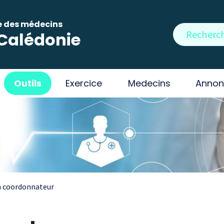
e des médecins
Rechercher
Calédonie
Outils
Exercice
Medecins
Annon
 coordonnateur