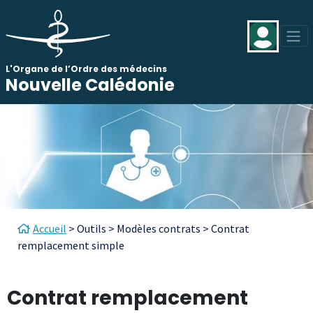
Aller au contenu principal
Panneau de gestion des cookies
L'Organe de l’Ordre des médecins
Nouvelle Calédonie
Fil d'Ariane
Accueil
Outils
Modèles contrats
Contrat
remplacement simple
Contrat remplacement