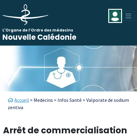
Aller au contenu principal
Panneau de gestion des cookies
L'Organe de l’Ordre des médecins
Nouvelle Calédonie
Fil d'Ariane
Accueil
Medecins
Infos Santé
Valporate de sodium
zentiva
Arrêt de commercialisation