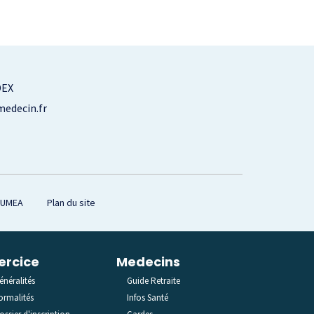
DEX
edecin.fr
OUMEA
Plan du site
ercice
Medecins
énéralités
Guide Retraite
ormalités
Infos Santé