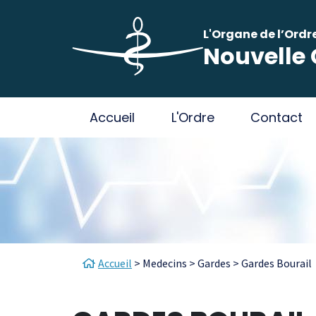
Aller au contenu principal
Panneau de gestion des cookies
L'Organe de l’Ordr
Nouvelle 
Main navigation
Accueil
L'Ordre
Contact
Fil d'Ariane
Accueil
Medecins
Gardes
Gardes Bourail