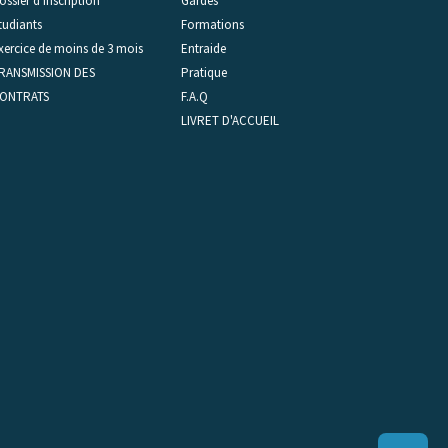
ossier d'inscription
Gardes
tudiants
Formations
xercice de moins de 3 mois
Entraide
RANSMISSION DES
Pratique
ONTRATS
F.A.Q
LIVRET D'ACCUEIL