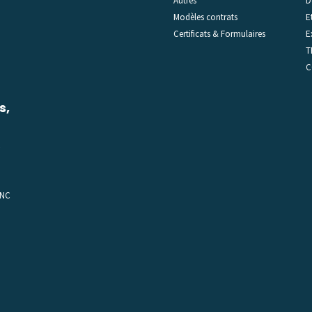
Autres
D
Modèles contrats
E
Certificats & Formulaires
E
T
C
s,
C
 NC