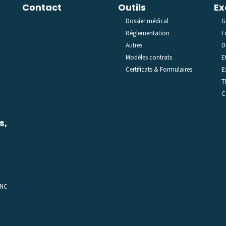
Contact
Outils
Ex
Dossier médical
G
l
Réglementation
F
Autres
D
Modèles contrats
E
Certificats & Formulaires
E
T
C
s,
C
 NC