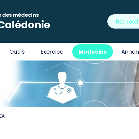
e des médecins
Rechercher
Calédonie
Outils
Exercice
Medecins
Annon
EA