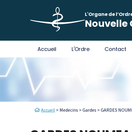
Aller au contenu principal
Panneau de gestion des cookies
L'Organe de l’Ordr
Nouvelle 
Main navigation
Accueil
L'Ordre
Contact
Fil d'Ariane
Accueil
Medecins
Gardes
GARDES NOUM