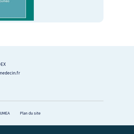
DEX
edecin.fr
OUMEA
Plan du site