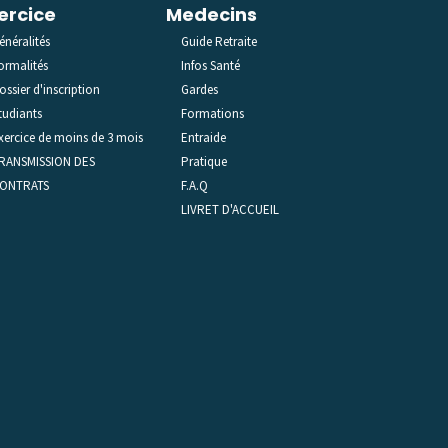
ercice
Medecins
énéralités
Guide Retraite
ormalités
Infos Santé
ossier d'inscription
Gardes
tudiants
Formations
xercice de moins de 3 mois
Entraide
RANSMISSION DES
Pratique
ONTRATS
F.A.Q
LIVRET D'ACCUEIL