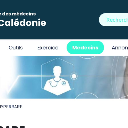
e des médecins
Rechercher
Calédonie
Outils
Exercice
Medecins
Annon
 HYPERBARE