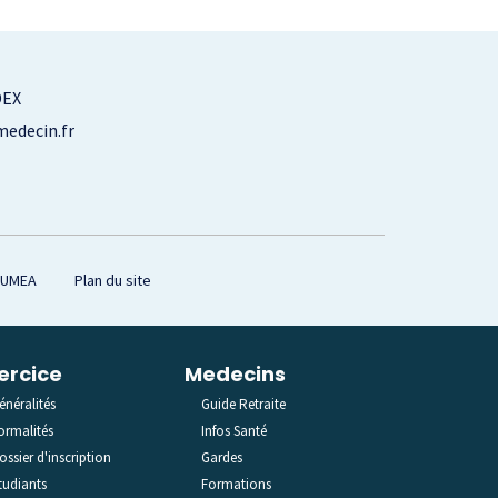
DEX
edecin.fr
OUMEA
Plan du site
ercice
Medecins
énéralités
Guide Retraite
ormalités
Infos Santé
ossier d'inscription
Gardes
tudiants
Formations