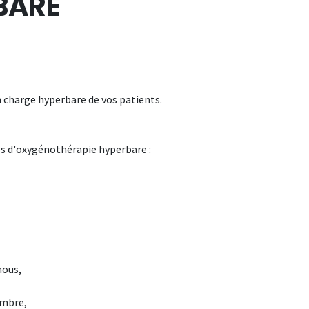
BARE
n charge hyperbare de vos patients.
tes d'oxygénothérapie hyperbare :
mous,
embre,