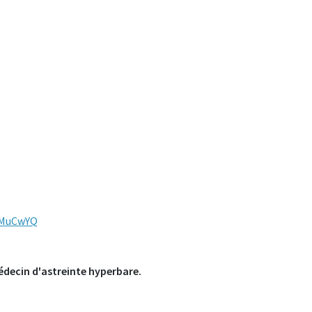
0iMuCwYQ
édecin d'astreinte hyperbare.