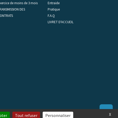
xercice de moins de 3 mois
Entraide
RANSMISSION DES
Pratique
ONTRATS
F.A.Q
LIVRET D'ACCUEIL
X
pter
Tout refuser
Personnaliser