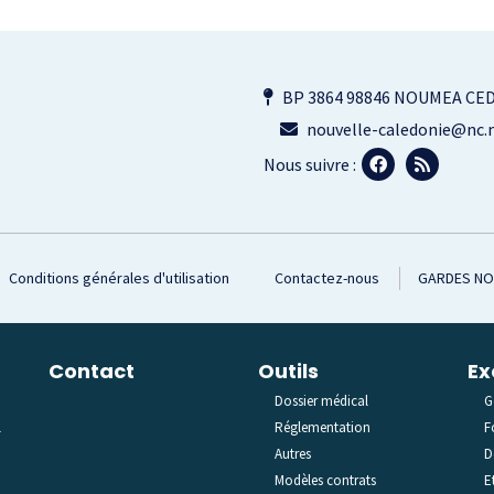
BP 3864 98846 NOUMEA CE
nouvelle-caledonie@nc.m
Nous suivre :
Conditions générales d'utilisation
Contactez-nous
GARDES N
Contact
Outils
Ex
Dossier médical
G
l
Réglementation
F
Autres
D
Modèles contrats
E