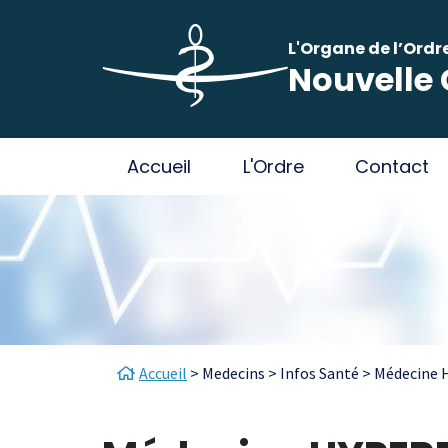
Aller au contenu principal
Panneau de gestion des cookies
L'Organe de l’Ordr
Nouvelle 
Main navigation
Accueil
L'Ordre
Contact
Fil d'Ariane
Accueil
Medecins
Infos Santé
Médecine