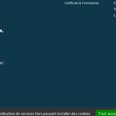
Certificats & Formulaires
E
T
C
s,
C
 NC
Tout acce
tilisation de services tiers pouvant installer des cookies