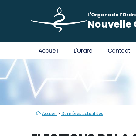
Aller au contenu principal
Panneau de gestion des cookies
L'Organe de l’Ordr
Nouvelle 
Main navigation
Accueil
L'Ordre
Contact
Fil d'Ariane
Accueil
Dernières actualités