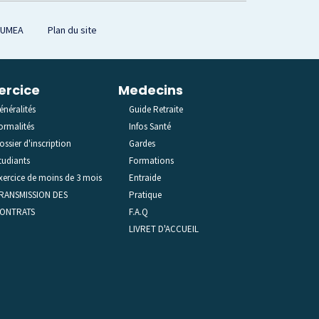
OUMEA
Plan du site
ercice
Medecins
énéralités
Guide Retraite
ormalités
Infos Santé
ossier d'inscription
Gardes
tudiants
Formations
xercice de moins de 3 mois
Entraide
RANSMISSION DES
Pratique
ONTRATS
F.A.Q
LIVRET D'ACCUEIL