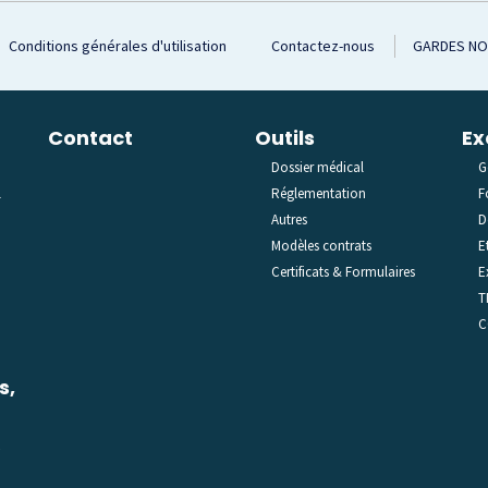
Conditions générales d'utilisation
Contactez-nous
GARDES N
Contact
Outils
Ex
Dossier médical
G
l
Réglementation
F
Autres
D
Modèles contrats
E
Certificats & Formulaires
E
T
C
s,
C