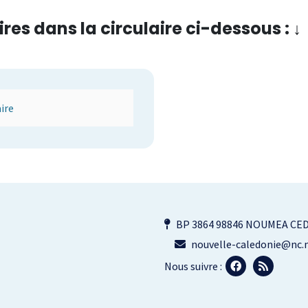
es dans la circulaire ci-dessous :
↓
ire
BP 3864 98846 NOUMEA CE
nouvelle-caledonie@nc.m
Nous suivre :